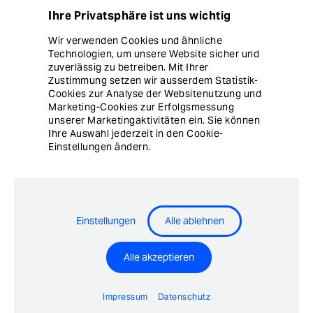
Newsletter
Ihre Privatsphäre ist uns wichtig
Impressum
Wir verwenden Cookies und ähnliche
Technologien, um unsere Website sicher und
Datenschutz
zuverlässig zu betreiben. Mit Ihrer
Zustimmung setzen wir ausserdem Statistik-
Cookies zur Analyse der Websitenutzung und
Hinweisgebersystem
Marketing-Cookies zur Erfolgsmessung
unserer Marketingaktivitäten ein. Sie können
Cookie Einstellungen
Ihre Auswahl jederzeit in den Cookie-
Einstellungen ändern.
© Copyright Ergon Informatik AG
Einstellungen
Alle ablehnen
Alle akzeptieren
Airlock® - Security Innovation by Ergon Informatik AG
Impressum
Datenschutz