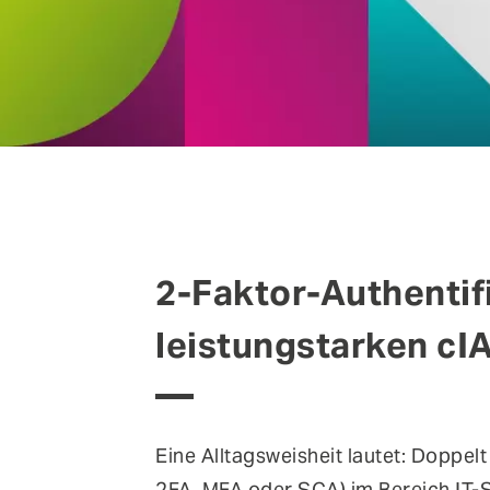
2-Faktor-Authentifi
leistungstarken cI
Eine Alltagsweisheit lautet: Doppelt
2FA, MFA oder SCA) im Bereich IT-S