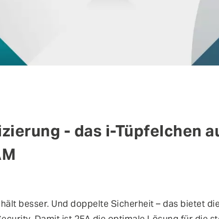
zierung - das i-Tüpfelchen a
AM
 hält besser. Und doppelte Sicherheit – das bietet di
ecurity. Damit ist 2FA die optimale Lösung für die s