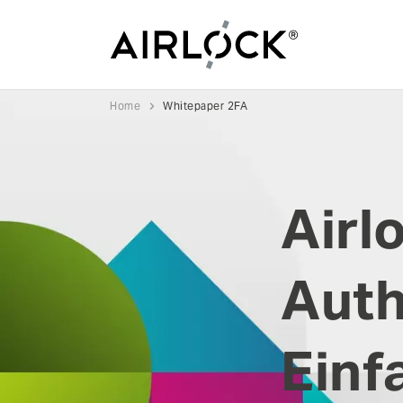
Home
Whitepaper 2FA
Airl
Auth
Einf