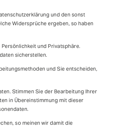
 Datenschutzerklärung und den sonst
ntinuous Adaptive Trust
lche Widersprüche ergeben, so haben
bile Security
ngle Sign-on & Identity Federation
e Persönlichkeit und Privatsphäre.
rtual Patching
aten sicherstellen.
rbeitungsmethoden und Sie entscheiden,
aten. Stimmen Sie der Bearbeitung Ihrer
ten in Übereinstimmung mit dieser
rsonendaten.
chen, so meinen wir damit die