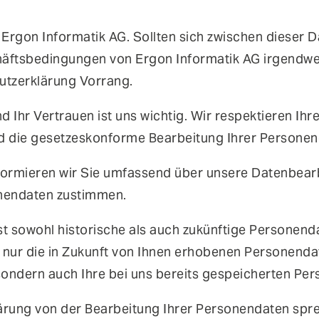
in
den Themen IT- und Applikationssicherheit, cIAM-
Implementierung und über aktuelle IT-Risiken.
r Ergon Informatik AG. Sollten sich zwischen dieser
Authentifizierung
Co
äftsbedingungen von Ergon Informatik AG irgendwe
Fraud Prevention
Mo
utzerklärung Vorrang.
Self-Sovereign Identities
Si
 Ihr Vertrauen ist uns wichtig. Wir respektieren Ihr
User Self-Services
Vi
 die gesetzeskonforme Bearbeitung Ihrer Personend
nformieren wir Sie umfassend über unsere Datenbea
onendaten zustimmen.
 sowohl historische als auch zukünftige Personend
 nur die in Zukunft von Ihnen erhobenen Personenda
ondern auch Ihre bei uns bereits gespeicherten Pe
ärung von der Bearbeitung Ihrer Personendaten spre