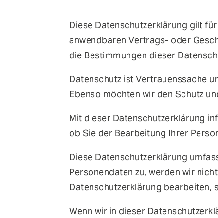
verschiedenen Veranstaltungen in der Schweiz, 
FEATURES
Deutschland und Österreich treffen.
Diese Datenschutzerklärung gilt fü
Anomaly Shield
anwendbaren Vertrags- oder Gesch
Filtering
die Bestimmungen dieser Datensch
Reporting und SIEM Integration
Datenschutz ist Vertrauenssache und
Social Login und Registrierung
Ebenso möchten wir den Schutz und
Mit dieser Datenschutzerklärung i
ob Sie der Bearbeitung Ihrer Pers
Diese Datenschutzerklärung umfasst
Personendaten zu, werden wir nicht
Datenschutzerklärung bearbeiten, s
Wenn wir in dieser Datenschutzerkl