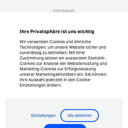
Impressum
Datenschutz
Ihre Privatsphäre ist uns wichtig
Hinweisgebersystem
Wir verwenden Cookies und ähnliche
Technologien, um unsere Website sicher und
Cookie Einstellungen
zuverlässig zu betreiben. Mit Ihrer
Zustimmung setzen wir ausserdem Statistik-
Cookies zur Analyse der Websitenutzung und
Marketing-Cookies zur Erfolgsmessung
unserer Marketingaktivitäten ein. Sie können
Ihre Auswahl jederzeit in den Cookie-
Einstellungen ändern.
© Copyright Ergon Informatik AG
Einstellungen
Alle ablehnen
Airlock® - Security Innovation by Ergon Informatik AG