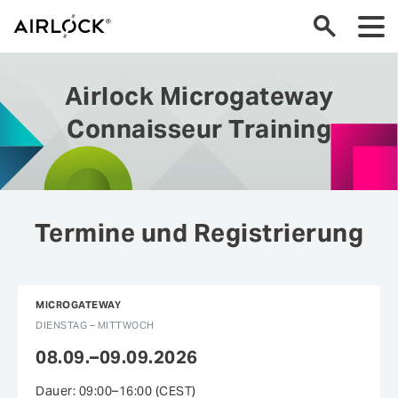
Airlock Microgateway
Connaisseur Training
Termine und Registrierung
← Zurück zur Terminübersicht
Anmerkungen und Teilnehmer
MICROGATEWAY
DIENSTAG – MITTWOCH
weitere Person
08.09.–09.09.2026
Dauer:
09:00
–
16:00
(CEST)