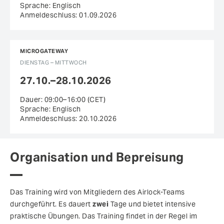
Vor- und Nachnamen
*
Sprache: Englisch
Anmeldeschluss:
01.09.2026
E-Mail
*
MICROGATEWAY
DIENSTAG – MITTWOCH
Art der Teilnahme
*
27.10.–28.10.2026
Vor Ort
Dauer:
09:00
–
16:00
(CET)
Digital
Sprache: Englisch
Anmeldeschluss:
20.10.2026
Anmerkungen (z.B. Schulung)
Organisation und Bepreisung
Das Training wird von Mitgliedern des Airlock-Teams
Nächster Schritt
durchgeführt. Es dauert
zwei
Tage und bietet intensive
praktische Übungen. Das Training findet in der Regel im