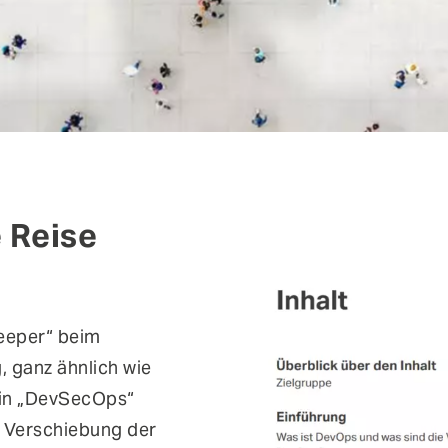
 Reise
keeper“ beim
 ganz ähnlich wie
 in „DevSecOps“
 Verschiebung der