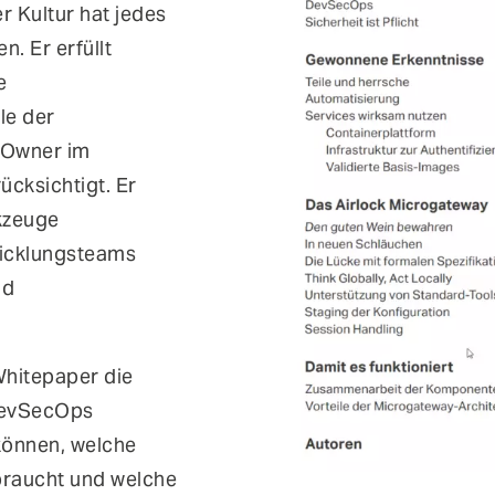
er Kultur hat jedes
. Er erfüllt
e
le der
t Owner im
ücksichtigt. Er
kzeuge
wicklungsteams
nd
Whitepaper die
 DevSecOps
 können, welche
braucht und welche