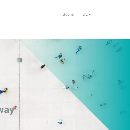
Suche
DE
eway