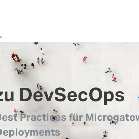
ts
zu DevSecOps
Best Practices für Microgat
Deployments