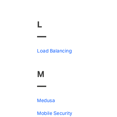
L
Load Balancing
M
Medusa
Mobile Security