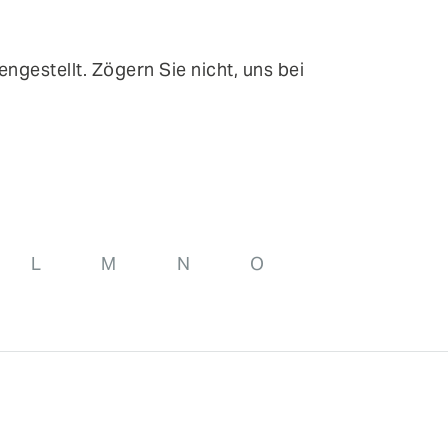
ntinuous Adaptive Trust
ngestellt. Zögern Sie nicht, uns bei
bile Security
ngle Sign-on & Identity Federation
rtual Patching
L
M
N
O