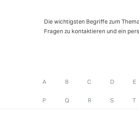
verschiedenen Veranstaltungen in der Schweiz, 
FEATURES
Deutschland und Österreich treffen.
Anomaly Shield
Die wichtigsten Begriffe zum Thema 
Filtering
Fragen zu kontaktieren und ein per
Reporting und SIEM Integration
Social Login und Registrierung
A
B
C
D
E
P
Q
R
S
T