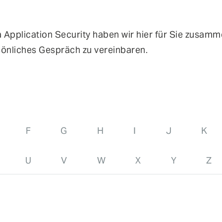
in
den Themen IT- und Applikationssicherheit, cIAM-
Implementierung und über aktuelle IT-Risiken.
Authentifizierung
Co
Application Security haben wir hier für Sie zusamme
Fraud Prevention
Mo
sönliches Gespräch zu vereinbaren.
Self-Sovereign Identities
Si
User Self-Services
Vi
F
G
H
I
J
K
U
V
W
X
Y
Z