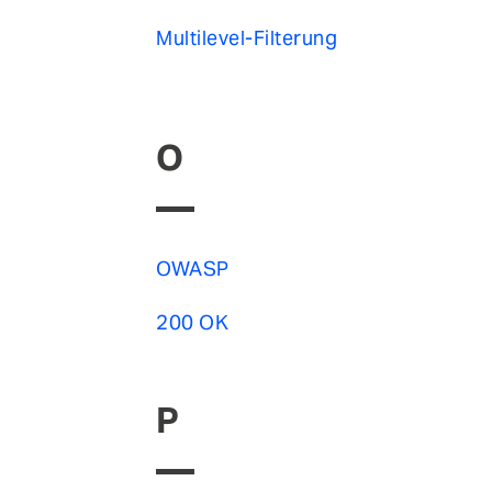
Multilevel-Filterung
O
OWASP
200 OK
P