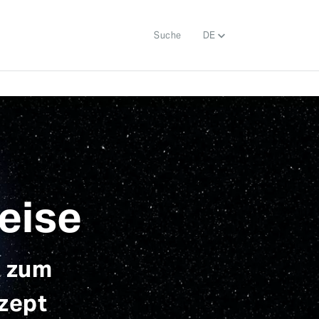
Suche
DE
Reise
t zum
zept