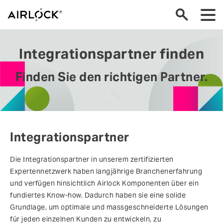
zurück
Integrationspartner finden
Integrationspartner
Finden Sie den richtigen Partner.
Betriebspartner und MSSP
Independent Software Vendors (ISVs)
Partner werden
Integrationspartner
Technologiepartner
Die Integrationspartner in unserem zertifizierten
Expertennetzwerk haben langjährige Branchenerfahrung
und verfügen hinsichtlich Airlock Komponenten über ein
fundiertes Know-how. Dadurch haben sie eine solide
Grundlage, um optimale und massgeschneiderte Lösungen
für jeden einzelnen Kunden zu entwickeln, zu