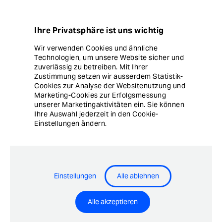
Datenschutz
Ihre Privatsphäre ist uns wichtig
Hinweisgebersystem
Wir verwenden Cookies und ähnliche
Technologien, um unsere Website sicher und
Cookie Einstellungen
zuverlässig zu betreiben. Mit Ihrer
Zustimmung setzen wir ausserdem Statistik-
Cookies zur Analyse der Websitenutzung und
Marketing-Cookies zur Erfolgsmessung
unserer Marketingaktivitäten ein. Sie können
Ihre Auswahl jederzeit in den Cookie-
Einstellungen ändern.
© Copyright Ergon Informatik AG
Einstellungen
Alle ablehnen
Airlock® - Security Innovation by Ergon Informatik AG
Alle akzeptieren