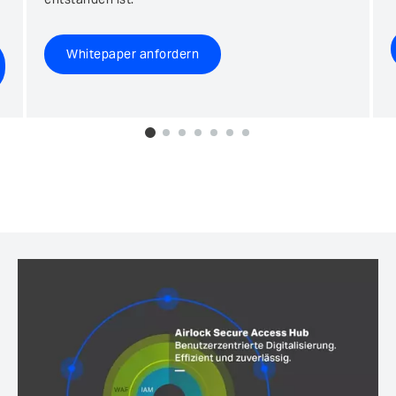
Whitepaper anfordern
0
1
2
3
4
5
6