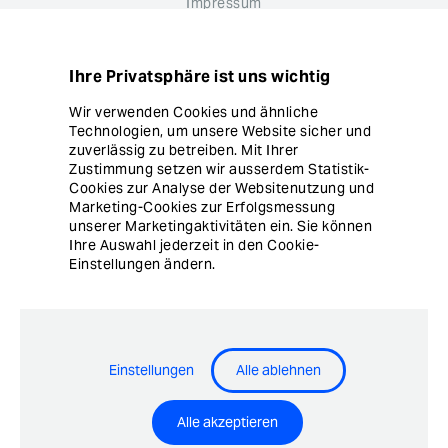
Impressum
Datenschutz
Ihre Privatsphäre ist uns wichtig
Hinweisgebersystem
Wir verwenden Cookies und ähnliche
Technologien, um unsere Website sicher und
Cookie Einstellungen
zuverlässig zu betreiben. Mit Ihrer
Zustimmung setzen wir ausserdem Statistik-
Cookies zur Analyse der Websitenutzung und
Marketing-Cookies zur Erfolgsmessung
unserer Marketingaktivitäten ein. Sie können
Ihre Auswahl jederzeit in den Cookie-
Einstellungen ändern.
© Copyright Ergon Informatik AG
Einstellungen
Alle ablehnen
Airlock® - Security Innovation by Ergon Informatik AG
Alle akzeptieren