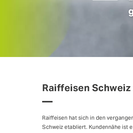
verschiedenen Veranstaltungen in der Schweiz, 
FEATURES
Deutschland und Österreich treffen.
Anomaly Shield
Filtering
Reporting und SIEM Integration
Social Login und Registrierung
Raiffeisen Schweiz 
Raiffeisen hat sich in den vergang
Schweiz etabliert. Kundennähe ist ei