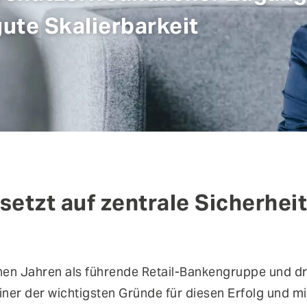
in
den Themen IT- und Applikationssicherheit, cIAM-
gute Skalierbarkeit
Implementierung und über aktuelle IT-Risiken.
Authentifizierung
Co
Fraud Prevention
Mo
Self-Sovereign Identities
Si
User Self-Services
Vi
setzt auf zentrale Sicherhei
enen Jahren als führende Retail-Bankengruppe und 
ner der wichtigsten Gründe für diesen Erfolg und mit