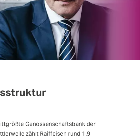
ntinuous Adaptive Trust
bile Security
ngle Sign-on & Identity Federation
rtual Patching
tsstruktur
drittgrößte Genossenschaftsbank der
tlerweile zählt Raiffeisen rund 1,9