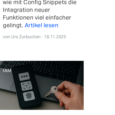
wie mit Config Snippets die
Integration neuer
ntinuous Adaptive Trust
Funktionen viel einfacher
gelingt.
Artikel lesen
bile Security
ngle Sign-on & Identity Federation
von Urs Zurbuchen · 18.11.2025
rtual Patching
IAM