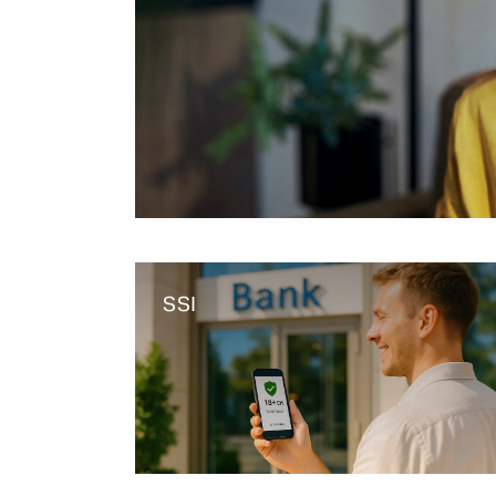
verschiedenen Veranstaltungen in der Schweiz, 
FEATURES
Deutschland und Österreich treffen.
Anomaly Shield
Filtering
Reporting und SIEM Integration
Social Login und Registrierung
SSI