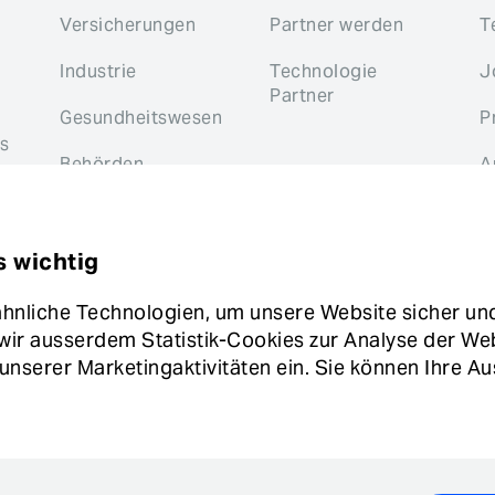
Versicherungen
Partner werden
T
Industrie
Technologie
J
Partner
Gesundheitswesen
P
s
Behörden
A
K
s wichtig
nliche Technologien, um unsere Website sicher und 
ntakt
Glossar
Newsletter
Impressum
Datensch
wir ausserdem Statistik-Cookies zur Analyse der We
Hinweisgebersystem
Cookie Einstellungen
nserer Marketingaktivitäten ein. Sie können Ihre Aus
.