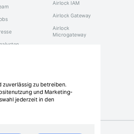
Airlock IAM
eam
Airlock Gateway
obs
Airlock
resse
Microgateway
nalysten
ontakt / Support
zuverlässig zu betreiben.
utz
bsitenutzung und Marketing-
wahl jederzeit in den