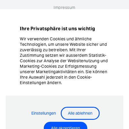
Impressum
Datenschutz
Ihre Privatsphäre ist uns wichtig
Hinweisgebersystem
Wir verwenden Cookies und ähnliche
Technologien, um unsere Website sicher und
Cookie Einstellungen
zuverlässig zu betreiben. Mit Ihrer
Zustimmung setzen wir ausserdem Statistik-
Cookies zur Analyse der Websitenutzung und
Marketing-Cookies zur Erfolgsmessung
unserer Marketingaktivitäten ein. Sie können
Ihre Auswahl jederzeit in den Cookie-
Einstellungen ändern.
© Copyright Ergon Informatik AG
Einstellungen
Alle ablehnen
Airlock® - Security Innovation by Ergon Informatik AG
Alle akzeptieren