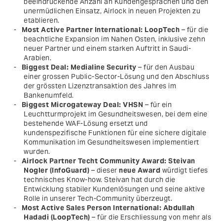
beeindruckende Anzahl an Kundengesprächen und den
unermüdlichen Einsatz, Airlock in neuen Projekten zu
etablieren.
Most Active Partner International: LoopTech
– für die
beachtliche Expansion im Nahen Osten, inklusive zehn
neuer Partner und einem starken Auftritt in Saudi-
Arabien.
Biggest Deal: Medialine Security
– für den Ausbau
einer grossen Public-Sector-Lösung und den Abschluss
der grössten Lizenztransaktion des Jahres im
Bankenumfeld.
Biggest Microgateway Deal: VHSN
– für ein
Leuchtturmprojekt im Gesundheitswesen, bei dem eine
bestehende WAF-Lösung ersetzt und
kundenspezifische Funktionen für eine sichere digitale
Kommunikation im Gesundheitswesen implementiert
wurden.
Airlock Partner Techt Community Award: Steivan
Nogler (InfoGuard)
– dieser
neue Award
würdigt tiefes
technisches Know-how. Steivan hat durch die
Entwicklung stabiler Kundenlösungen und seine aktive
Rolle in unserer Tech-Community überzeugt.
Most Active Sales Person International: Abdullah
Hadadi (LoopTech)
– für die Erschliessung von mehr als