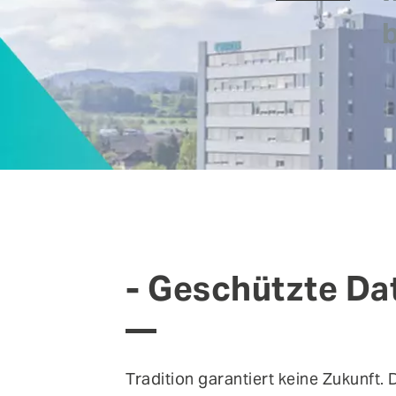
verschiedenen Veranstaltungen in der Schweiz, 
FEATURES
Deutschland und Österreich treffen.
Anomaly Shield
Filtering
Reporting und SIEM Integration
Social Login und Registrierung
- Geschützte Da
Tradition garantiert keine Zukunft.