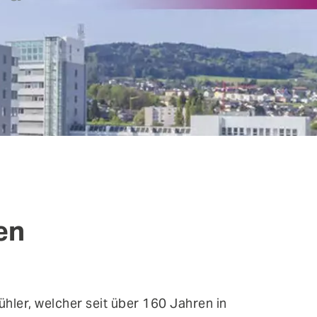
ntinuous Adaptive Trust
bile Security
ngle Sign-on & Identity Federation
rtual Patching
en
hler, welcher seit über 160 Jahren in