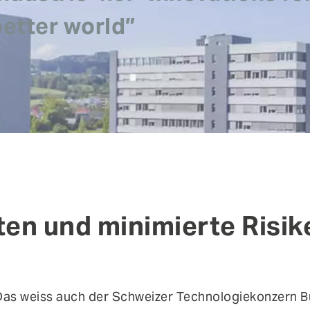
in
den Themen IT- und Applikationssicherheit, cIAM-
better world”
Implementierung und über aktuelle IT-Risiken.
Authentifizierung
Co
Fraud Prevention
Mo
Self-Sovereign Identities
Si
User Self-Services
Vi
ten und minimierte Risik
 Das weiss auch der Schweizer Technologiekonzern Bü