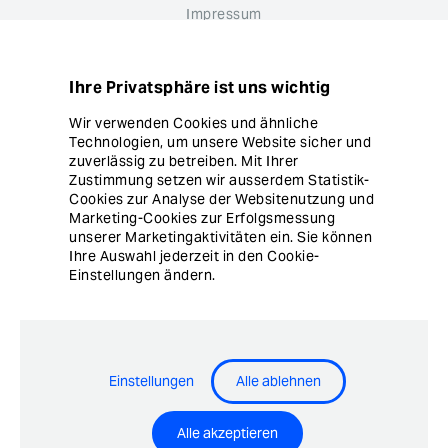
Impressum
Datenschutz
Ihre Privatsphäre ist uns wichtig
Hinweisgebersystem
Wir verwenden Cookies und ähnliche
Technologien, um unsere Website sicher und
Cookie Einstellungen
zuverlässig zu betreiben. Mit Ihrer
Zustimmung setzen wir ausserdem Statistik-
Cookies zur Analyse der Websitenutzung und
Marketing-Cookies zur Erfolgsmessung
unserer Marketingaktivitäten ein. Sie können
Ihre Auswahl jederzeit in den Cookie-
Einstellungen ändern.
© Copyright Ergon Informatik AG
Einstellungen
Alle ablehnen
Airlock® - Security Innovation by Ergon Informatik AG
Alle akzeptieren