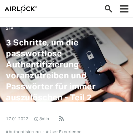
2FA
3 Schritte, um die
passwortlose
Authentifizierung
voranzutreiben und
Passwörter für immer
auszulöschen - Teil 2
17.01.2022
8min
#Authentisierung
·
#User Experience