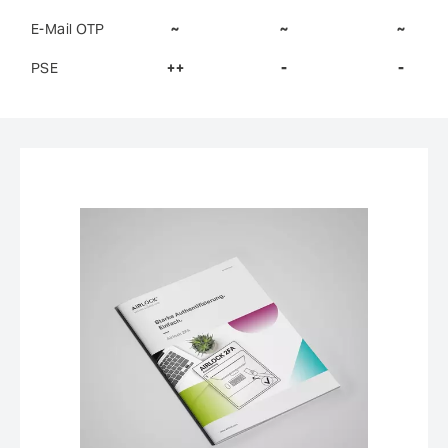
E-Mail OTP
~
~
~
PSE
++
-
-