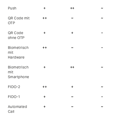
Push
+
++
~
QR Code mit
++
~
~
OTP
QR Code
+
+
-
ohne OTP
Biometrisch
++
~
-
mit
Hardware
Biometrisch
+
++
~
mit
Smartphone
FIDO-2
++
+
~
FIDO-1
+
~
-
Automated
+
~
~
Call