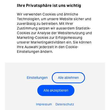
Ihre Privatsphäre ist uns wichtig
Secure now, fix later. Dank Server-Virtualisierung
Wir verwenden Cookies und ähnliche
lassen sich Patches schnell einspielen.
Technologien, um unsere Website sicher und
zuverlässig zu betreiben. Mit Ihrer
Mehr über Virtual Patching
Zustimmung setzen wir ausserdem Statistik-
Cookies zur Analyse der Websitenutzung und
Marketing-Cookies zur Erfolgsmessung
unserer Marketingaktivitäten ein. Sie können
Ihre Auswahl jederzeit in den Cookie-
Einstellungen ändern.
Mobile Security
Einstellungen
Alle ablehnen
Airlock bietet durchgängigen Schutz – vom mobilen
Endgerät bis zur REST-API-Schnittstelle auf dem
Server.
Alle akzeptieren
Mehr über Mobile Security
Impressum
Datenschutz