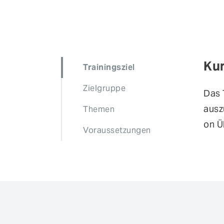
Kur
Das 
ausz
on Ü