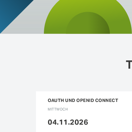
verschiedenen Veranstaltungen in der Schweiz, 
FEATURES
Deutschland und Österreich treffen.
Anomaly Shield
Filtering
Reporting und SIEM Integration
Social Login und Registrierung
T
← Zurück zur Terminübersicht
OAUTH UND OPENID CONNECT
MITTWOCH
04.11.2026