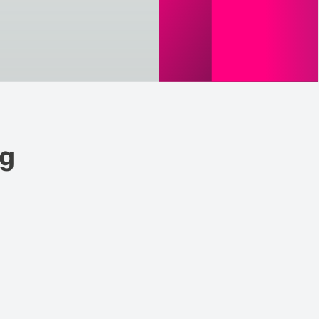
ntinuous Adaptive Trust
bile Security
ngle Sign-on & Identity Federation
rtual Patching
ng
d Teilnehmer