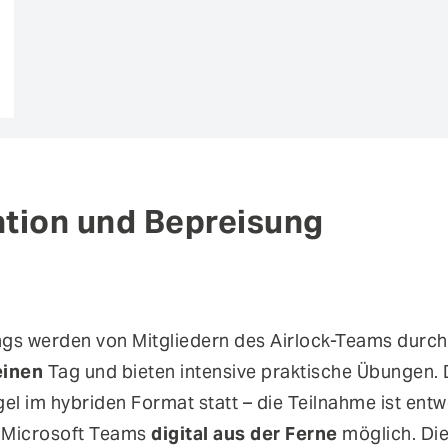
E-Mail
*
Art der Teilnahme
*
Vor Ort
Digital
ation und Bepreisung
Anmerkungen (z.B. Schulun
ngs werden von Mitgliedern des Airlock-Teams durch
einen
Tag und bieten intensive praktische Übungen. 
egel im hybriden Format statt – die Teilnahme ist en
 Microsoft Teams
digital aus der Ferne
möglich. Di