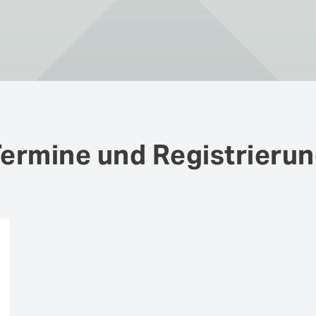
in
den Themen IT- und Applikationssicherheit, cIAM-
Implementierung und über aktuelle IT-Risiken.
Authentifizierung
Co
Fraud Prevention
Mo
Self-Sovereign Identities
Si
User Self-Services
Vi
ermine und Registrieru
Anmerkungen un
weitere Person
Vor- und Nachnamen
*