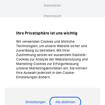
Newsletter
Impressum
Datenschutz
Ihre Privatsphäre ist uns wichtig
Hinweisgebersystem
Wir verwenden Cookies und ähnliche
Technologien, um unsere Website sicher und
Cookie Einstellungen
zuverlässig zu betreiben. Mit Ihrer
Zustimmung setzen wir ausserdem Statistik-
Cookies zur Analyse der Websitenutzung und
Marketing-Cookies zur Erfolgsmessung
unserer Marketingaktivitäten ein. Sie können
Ihre Auswahl jederzeit in den Cookie-
Einstellungen ändern.
© Copyright Ergon Informatik AG
Einstellungen
Alle ablehnen
Airlock® - Security Innovation by Ergon Informatik AG