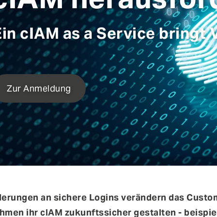
in
den Themen IT- und Applikationssicherheit, cIAM-
Implementierung und über aktuelle IT-Risiken.
in cIAM as a Service bringt 
Authentifizierung
Co
Fraud Prevention
Mo
Self-Sovereign Identities
Si
User Self-Services
Vi
Zur Anmeldung
derungen an sichere Logins verändern das Cust
men ihr cIAM zukunftssicher gestalten - beispie