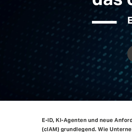
verschiedenen Veranstaltungen in der Schweiz, 
FEATURES
Deutschland und Österreich treffen.
E
Anomaly Shield
Filtering
Reporting und SIEM Integration
Social Login und Registrierung
E-ID, KI-Agenten und neue Anfor
(cIAM) grundlegend. Wie Unterneh