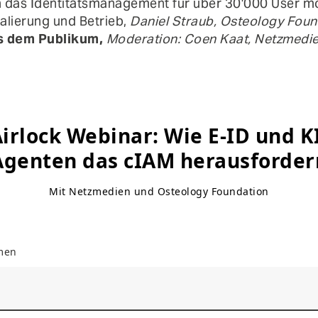
n das Identitätsmanagement für über 30'000 User m
kalierung und Betrieb,
Daniel Straub, Osteology Foun
us dem Publikum,
Moderation: Coen Kaat, Netzmedi
irlock Webinar: Wie E-ID und K
Agenten das cIAM herausforder
Mit Netzmedien und Osteology Foundation
men