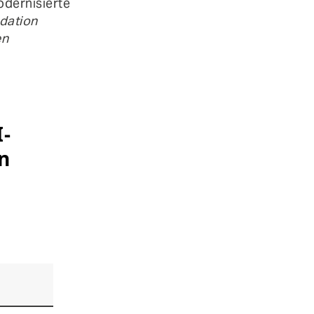
odernisierte
dation
en
I-
n