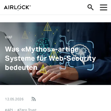
WAF
Was «Mythos»-artige
Systeme für Web-Security
bedeuten
12.05.2026
#API
·
#Zero Trust