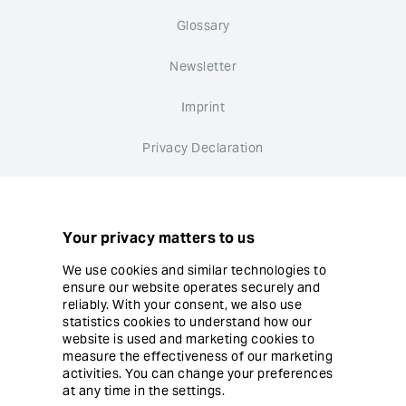
Glossary
Newsletter
Imprint
Privacy Declaration
Whistleblower system
Cookie settings
Your privacy matters to us
We use cookies and similar technologies to
ensure our website operates securely and
reliably. With your consent, we also use
statistics cookies to understand how our
website is used and marketing cookies to
© Copyright Ergon Informatik AG
measure the effectiveness of our marketing
activities. You can change your preferences
at any time in the settings.