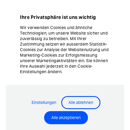
Datenschutz
Ihre Privatsphäre ist uns wichtig
Hinweisgebersystem
Wir verwenden Cookies und ähnliche
Technologien, um unsere Website sicher und
Cookie Einstellungen
zuverlässig zu betreiben. Mit Ihrer
Zustimmung setzen wir ausserdem Statistik-
Cookies zur Analyse der Websitenutzung und
Marketing-Cookies zur Erfolgsmessung
unserer Marketingaktivitäten ein. Sie können
Ihre Auswahl jederzeit in den Cookie-
Einstellungen ändern.
© Copyright Ergon Informatik AG
Einstellungen
Alle ablehnen
Airlock® - Security Innovation by Ergon Informatik AG
Alle akzeptieren